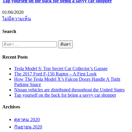
Tap yourself on the back for being a savvy car shopper
01/06/2020
ไม่มีความเห็น
Search
Recent Posts
Tesla Model S: Top Secret Car Collector’s Garage
The 2017 Ford F-150 Raptor – A First Look
How The Tesla Model X’s Falcon Doors Handle A Tight
Parking Space
Nissan vehicles are distributed throughout the United States
Tap yourself on the back for being a savvy car shopper
Archives
ตุลาคม 2020
กันยายน 2020