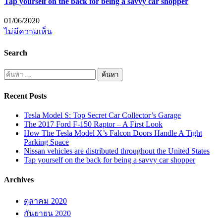
Tap yourself on the back for being a savvy car shopper
01/06/2020
ไม่มีความเห็น
Search
Recent Posts
Tesla Model S: Top Secret Car Collector’s Garage
The 2017 Ford F-150 Raptor – A First Look
How The Tesla Model X’s Falcon Doors Handle A Tight
Parking Space
Nissan vehicles are distributed throughout the United States
Tap yourself on the back for being a savvy car shopper
Archives
ตุลาคม 2020
กันยายน 2020